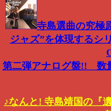
寺島選曲の究極
ジャズ”を体現するシリーズ 『
第二弾アナログ盤!! 数
♪なんと! 寺島靖国の