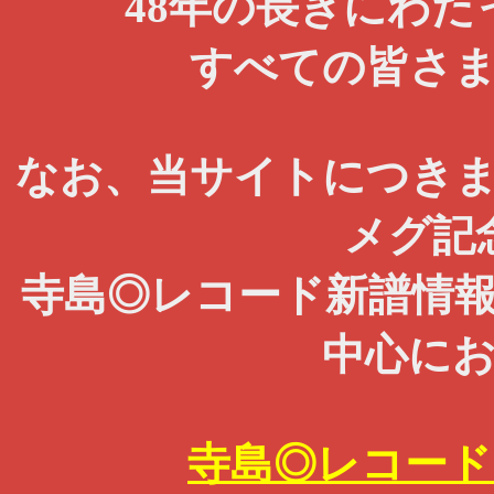
48年の長きにわ
すべての皆さ
なお、当サイトにつき
メグ記
寺島◎レコード新譜情
中心に
寺島◎レコード 