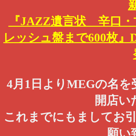
『JAZZ遺言状 辛口
レッシュ盤まで600枚』DU
4月1日よりMEGの名
開店い
これまでにもましてお
願い